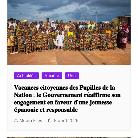
Actualités
Société
Une
𝐕𝐚𝐜𝐚𝐧𝐜𝐞𝐬 𝐜𝐢𝐭𝐨𝐲𝐞𝐧𝐧𝐞𝐬 𝐝𝐞𝐬 𝐏𝐮𝐩𝐢𝐥𝐥𝐞𝐬 𝐝𝐞 𝐥𝐚
𝐍𝐚𝐭𝐢𝐨𝐧 : 𝐥𝐞 𝐆𝐨𝐮𝐯𝐞𝐫𝐧𝐞𝐦𝐞𝐧𝐭 𝐫é𝐚𝐟𝐟𝐢𝐫𝐦𝐞 𝐬𝐨𝐧
𝐞𝐧𝐠𝐚𝐠𝐞𝐦𝐞𝐧𝐭 𝐞𝐧 𝐟𝐚𝐯𝐞𝐮𝐫 𝐝’𝐮𝐧𝐞 𝐣𝐞𝐮𝐧𝐞𝐬𝐬𝐞
é𝐩𝐚𝐧𝐨𝐮𝐢𝐞 𝐞𝐭 𝐫𝐞𝐬𝐩𝐨𝐧𝐬𝐚𝐛𝐥𝐞
Media Elles
8 août 2026