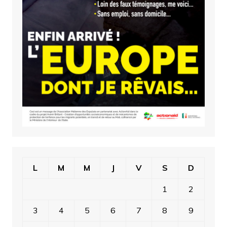
L
M
M
J
V
S
D
1
2
3
4
5
6
7
8
9