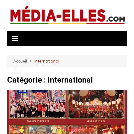
Aller
au
contenu
Accueil
International
Catégorie :
International