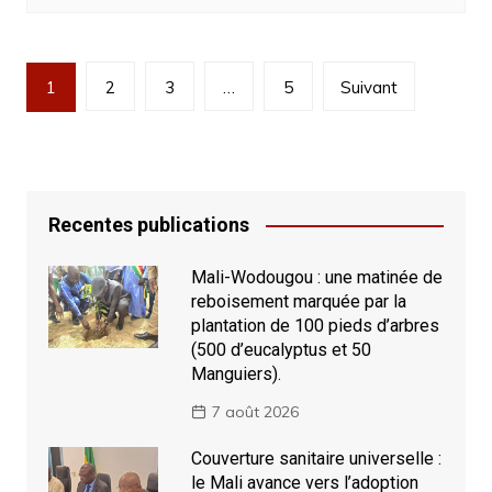
Navigation
1
2
3
…
5
Suivant
des
articles
Recentes publications
Mali-Wodougou : une matinée de
reboisement marquée par la
plantation de 100 pieds d’arbres
(500 d’eucalyptus et 50
Manguiers).
7 août 2026
Couverture sanitaire universelle :
le Mali avance vers l’adoption