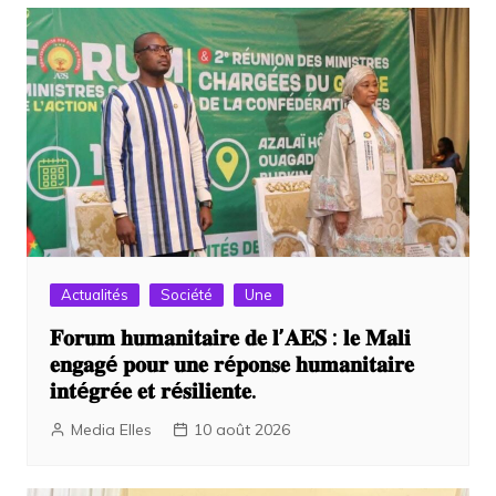
Actualités
Société
Une
𝐅𝐨𝐫𝐮𝐦 𝐡𝐮𝐦𝐚𝐧𝐢𝐭𝐚𝐢𝐫𝐞 𝐝𝐞 𝐥’𝐀𝐄𝐒 : 𝐥𝐞 𝐌𝐚𝐥𝐢
𝐞𝐧𝐠𝐚𝐠é 𝐩𝐨𝐮𝐫 𝐮𝐧𝐞 𝐫é𝐩𝐨𝐧𝐬𝐞 𝐡𝐮𝐦𝐚𝐧𝐢𝐭𝐚𝐢𝐫𝐞
𝐢𝐧𝐭é𝐠𝐫é𝐞 𝐞𝐭 𝐫é𝐬𝐢𝐥𝐢𝐞𝐧𝐭𝐞.
Media Elles
10 août 2026