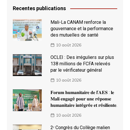
Recentes publications
Mali-La CANAM renforce la
gouvernance et la performance
des mutuelles de santé
10 août 2026
OCLEI : Des irréguliers sur plus
138 millions de FCFA relevés
par le vérificateur général
10 août 2026
𝐅𝐨𝐫𝐮𝐦 𝐡𝐮𝐦𝐚𝐧𝐢𝐭𝐚𝐢𝐫𝐞 𝐝𝐞 𝐥’𝐀𝐄𝐒 : 𝐥𝐞
𝐌𝐚𝐥𝐢 𝐞𝐧𝐠𝐚𝐠é 𝐩𝐨𝐮𝐫 𝐮𝐧𝐞 𝐫é𝐩𝐨𝐧𝐬𝐞
𝐡𝐮𝐦𝐚𝐧𝐢𝐭𝐚𝐢𝐫𝐞 𝐢𝐧𝐭é𝐠𝐫é𝐞 𝐞𝐭 𝐫é𝐬𝐢𝐥𝐢𝐞𝐧𝐭𝐞.
10 août 2026
2ᵉ Congrès du Collège malien