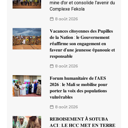
mine d’or et consolide l’avenir du
Complexe Fekola
8 août 2026
𝐕𝐚𝐜𝐚𝐧𝐜𝐞𝐬 𝐜𝐢𝐭𝐨𝐲𝐞𝐧𝐧𝐞𝐬 𝐝𝐞𝐬 𝐏𝐮𝐩𝐢𝐥𝐥𝐞𝐬
𝐝𝐞 𝐥𝐚 𝐍𝐚𝐭𝐢𝐨𝐧 : 𝐥𝐞 𝐆𝐨𝐮𝐯𝐞𝐫𝐧𝐞𝐦𝐞𝐧𝐭
𝐫é𝐚𝐟𝐟𝐢𝐫𝐦𝐞 𝐬𝐨𝐧 𝐞𝐧𝐠𝐚𝐠𝐞𝐦𝐞𝐧𝐭 𝐞𝐧
𝐟𝐚𝐯𝐞𝐮𝐫 𝐝’𝐮𝐧𝐞 𝐣𝐞𝐮𝐧𝐞𝐬𝐬𝐞 é𝐩𝐚𝐧𝐨𝐮𝐢𝐞 𝐞𝐭
𝐫𝐞𝐬𝐩𝐨𝐧𝐬𝐚𝐛𝐥𝐞
8 août 2026
𝐅𝐨𝐫𝐮𝐦 𝐡𝐮𝐦𝐚𝐧𝐢𝐭𝐚𝐢𝐫𝐞 𝐝𝐞 𝐥’𝐀𝐄𝐒
𝟐𝟎𝟐𝟔 : 𝐥𝐞 𝐌𝐚𝐥𝐢 𝐬𝐞 𝐦𝐨𝐛𝐢𝐥𝐢𝐬𝐞 𝐩𝐨𝐮𝐫
𝐩𝐨𝐫𝐭𝐞𝐫 𝐥𝐚 𝐯𝐨𝐢𝐱 𝐝𝐞𝐬 𝐩𝐨𝐩𝐮𝐥𝐚𝐭𝐢𝐨𝐧𝐬
𝐯𝐮𝐥𝐧é𝐫𝐚𝐛𝐥𝐞𝐬
8 août 2026
𝐑𝐄𝐁𝐎𝐈𝐒𝐄𝐌𝐄𝐍𝐓 À 𝐒𝐎𝐓𝐔𝐁𝐀
𝐀𝐂𝐈 : 𝐋𝐄 𝐇𝐂𝐂 𝐌𝐄𝐓 𝐄𝐍 𝐓𝐄𝐑𝐑𝐄