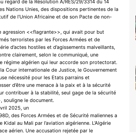
 au regard de la Résolution A/RES/29/3314 du 14
 Nations Unies, des dispositions pertinentes de la
tutif de l’Union Africaine et de son Pacte de non-
e agression <<flagrante>>, qui avait pour but
rmés terroristes par les Forces Armées et de
rie d’actes hostiles et d’agissements malveillants,
ontre clairement, selon le communiqué, une
 le régime algérien qui leur accorde son protectorat.
 la Cour internationale de Justice, le Gouvernement
euse nécessité pour les Etats parrains et
sser d’être une menace à la paix et à la sécurité
r contribuer à la stabilité, seul gage de la sécurité
, souligne le document.
vril 2025, un
98D, des Forces Armées et de Sécurité maliennes a
Kidal au Mali par l’aviation algérienne. L’Algérie
ace aérien. Une accusation rejetée par le