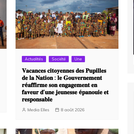
Actualités
Société
Une
𝐕𝐚𝐜𝐚𝐧𝐜𝐞𝐬 𝐜𝐢𝐭𝐨𝐲𝐞𝐧𝐧𝐞𝐬 𝐝𝐞𝐬 𝐏𝐮𝐩𝐢𝐥𝐥𝐞𝐬
𝐝𝐞 𝐥𝐚 𝐍𝐚𝐭𝐢𝐨𝐧 : 𝐥𝐞 𝐆𝐨𝐮𝐯𝐞𝐫𝐧𝐞𝐦𝐞𝐧𝐭
𝐫é𝐚𝐟𝐟𝐢𝐫𝐦𝐞 𝐬𝐨𝐧 𝐞𝐧𝐠𝐚𝐠𝐞𝐦𝐞𝐧𝐭 𝐞𝐧
𝐟𝐚𝐯𝐞𝐮𝐫 𝐝’𝐮𝐧𝐞 𝐣𝐞𝐮𝐧𝐞𝐬𝐬𝐞 é𝐩𝐚𝐧𝐨𝐮𝐢𝐞 𝐞𝐭
𝐫𝐞𝐬𝐩𝐨𝐧𝐬𝐚𝐛𝐥𝐞
Media Elles
8 août 2026