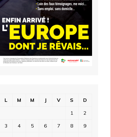
L
M
M
J
V
S
D
1
2
3
4
5
6
7
8
9