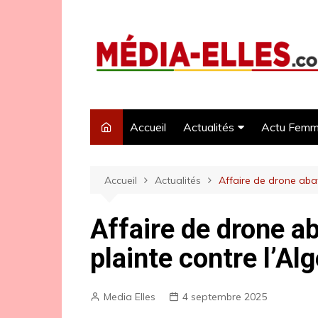
Aller
au
contenu
Accueil
Actualités
Actu Fem
Politique
Accueil
Actualités
Affaire de drone abatt
Economie
Sécurité
Affaire de drone ab
Santé
plainte contre l’Al
Media Elles
4 septembre 2025