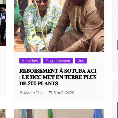
Actualités
Environnement
Une
𝐑𝐄𝐁𝐎𝐈𝐒𝐄𝐌𝐄𝐍𝐓 À 𝐒𝐎𝐓𝐔𝐁𝐀 𝐀𝐂𝐈
: 𝐋𝐄 𝐇𝐂𝐂 𝐌𝐄𝐓 𝐄𝐍 𝐓𝐄𝐑𝐑𝐄 𝐏𝐋𝐔𝐒
𝐃𝐄 200 𝐏𝐋𝐀𝐍𝐓𝐒
Media Elles
8 août 2026