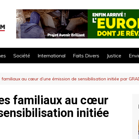
mes
Société
International
Faits Divers
Justice
Env
 familiaux au cœur d’une émission de sensibilisation initiée par G
es familiaux au cœur
ensibilisation initiée