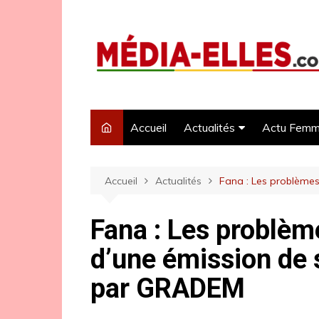
Aller
au
contenu
Accueil
Actualités
Actu Fem
Politique
Accueil
Actualités
Fana : Les problèmes
Economie
Sécurité
Fana : Les problèm
Santé
d’une émission de s
par GRADEM