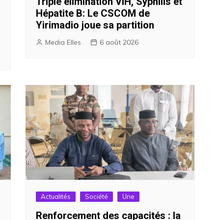
Triple élimination VIH, Syphilis et
Hépatite B: Le CSCOM de
Yirimadio joue sa partition
Media Elles
6 août 2026
Actualités
Société
Une
Renforcement des capacités : la