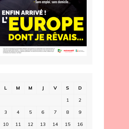
L
M
M
J
V
S
D
1
2
3
4
5
6
7
8
9
10
11
12
13
14
15
16