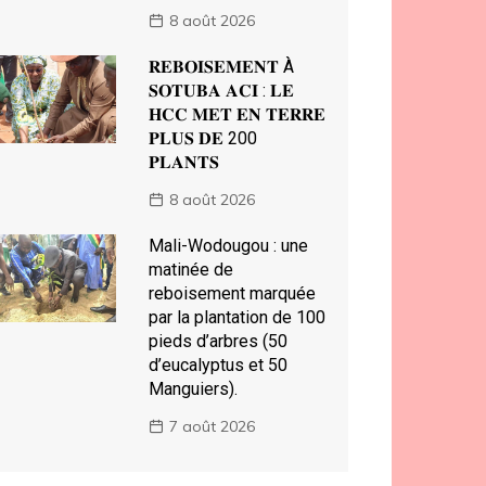
8 août 2026
𝐑𝐄𝐁𝐎𝐈𝐒𝐄𝐌𝐄𝐍𝐓 À
𝐒𝐎𝐓𝐔𝐁𝐀 𝐀𝐂𝐈 : 𝐋𝐄
𝐇𝐂𝐂 𝐌𝐄𝐓 𝐄𝐍 𝐓𝐄𝐑𝐑𝐄
𝐏𝐋𝐔𝐒 𝐃𝐄 200
𝐏𝐋𝐀𝐍𝐓𝐒
8 août 2026
Mali-Wodougou : une
matinée de
reboisement marquée
par la plantation de 100
pieds d’arbres (50
d’eucalyptus et 50
Manguiers).
7 août 2026