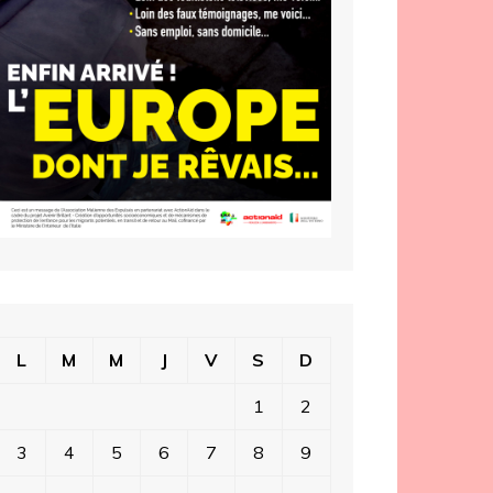
L
M
M
J
V
S
D
1
2
3
4
5
6
7
8
9