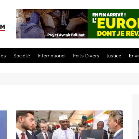
mes
Société
International
Faits Divers
Justice
Env