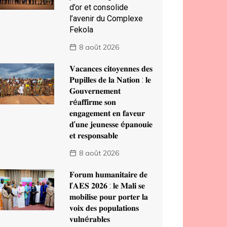
d’or et consolide
l’avenir du Complexe
Fekola
8 août 2026
𝐕𝐚𝐜𝐚𝐧𝐜𝐞𝐬 𝐜𝐢𝐭𝐨𝐲𝐞𝐧𝐧𝐞𝐬 𝐝𝐞𝐬
𝐏𝐮𝐩𝐢𝐥𝐥𝐞𝐬 𝐝𝐞 𝐥𝐚 𝐍𝐚𝐭𝐢𝐨𝐧 : 𝐥𝐞
𝐆𝐨𝐮𝐯𝐞𝐫𝐧𝐞𝐦𝐞𝐧𝐭
𝐫é𝐚𝐟𝐟𝐢𝐫𝐦𝐞 𝐬𝐨𝐧
𝐞𝐧𝐠𝐚𝐠𝐞𝐦𝐞𝐧𝐭 𝐞𝐧 𝐟𝐚𝐯𝐞𝐮𝐫
𝐝’𝐮𝐧𝐞 𝐣𝐞𝐮𝐧𝐞𝐬𝐬𝐞 é𝐩𝐚𝐧𝐨𝐮𝐢𝐞
𝐞𝐭 𝐫𝐞𝐬𝐩𝐨𝐧𝐬𝐚𝐛𝐥𝐞
8 août 2026
𝐅𝐨𝐫𝐮𝐦 𝐡𝐮𝐦𝐚𝐧𝐢𝐭𝐚𝐢𝐫𝐞 𝐝𝐞
𝐥’𝐀𝐄𝐒 𝟐𝟎𝟐𝟔 : 𝐥𝐞 𝐌𝐚𝐥𝐢 𝐬𝐞
𝐦𝐨𝐛𝐢𝐥𝐢𝐬𝐞 𝐩𝐨𝐮𝐫 𝐩𝐨𝐫𝐭𝐞𝐫 𝐥𝐚
𝐯𝐨𝐢𝐱 𝐝𝐞𝐬 𝐩𝐨𝐩𝐮𝐥𝐚𝐭𝐢𝐨𝐧𝐬
𝐯𝐮𝐥𝐧é𝐫𝐚𝐛𝐥𝐞𝐬