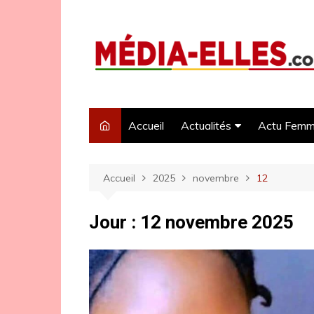
Aller
au
contenu
Accueil
Actualités
Actu Fem
Politique
Accueil
2025
novembre
12
Economie
Sécurité
Jour :
12 novembre 2025
Santé